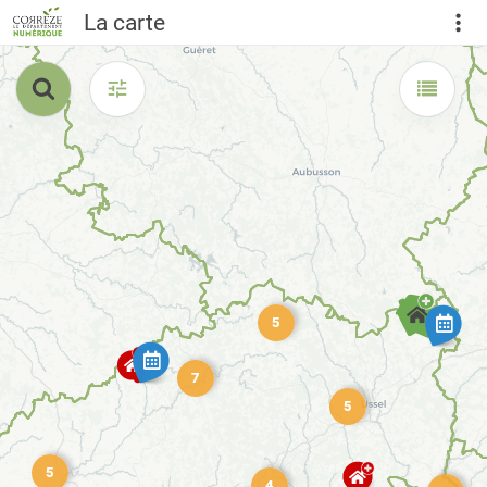
La carte
5
7
5
5
4