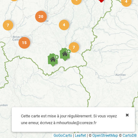
4
20
4
7
15
7
Cette carte est mise à jour régulièrement. Si vous voyez
une erreur, écrivez à mhourtoule@correze.fr
GoGoCarto
|
Leaflet
|
©
OpenStreetMap
©
CartoDB